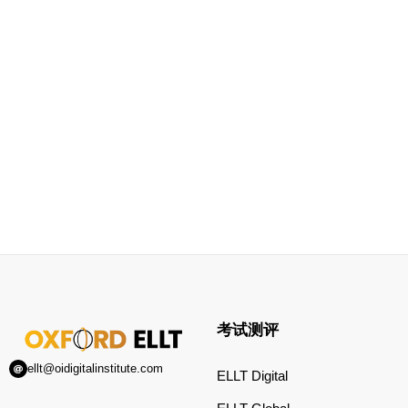
考试测评
ellt@oidigitalinstitute.com
ELLT Digital